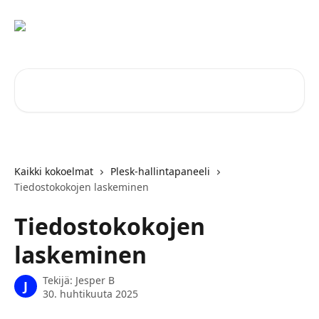
Siirry pääsisältöön
Hae artikkeleita...
Kaikki kokoelmat
Plesk-hallintapaneeli
Tiedostokokojen laskeminen
Tiedostokokojen
laskeminen
Tekijä:
Jesper B
J
30. huhtikuuta 2025