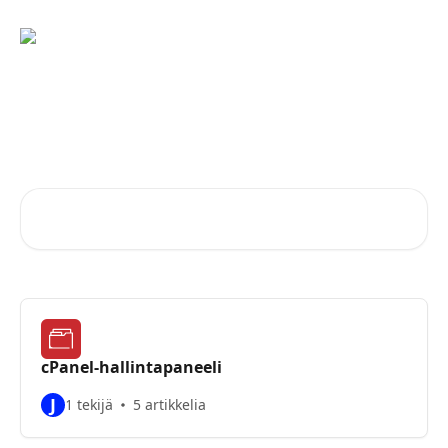
Siirry pääsisältöön
Neuvoja ja vastauksia
Domainkeskus -tiimiltä
Hae artikkeleita...
cPanel-hallintapaneeli
J
1 tekijä
5 artikkelia