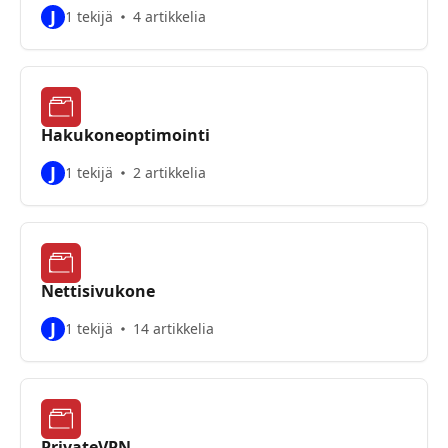
J
1 tekijä
4 artikkelia
Hakukoneoptimointi
J
1 tekijä
2 artikkelia
Nettisivukone
J
1 tekijä
14 artikkelia
PrivateVPN