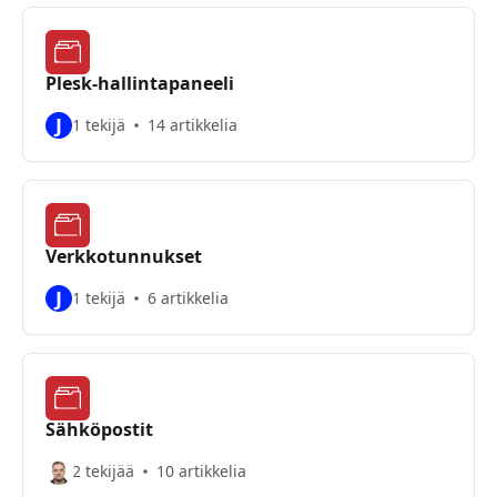
Plesk-hallintapaneeli
J
1 tekijä
14 artikkelia
Verkkotunnukset
J
1 tekijä
6 artikkelia
Sähköpostit
2 tekijää
10 artikkelia