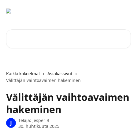
Siirry pääsisältöön
Hae artikkeleita...
Kaikki kokoelmat
Asiakassivut
Välittäjän vaihtoavaimen hakeminen
Välittäjän vaihtoavaimen
hakeminen
Tekijä:
Jesper B
J
30. huhtikuuta 2025