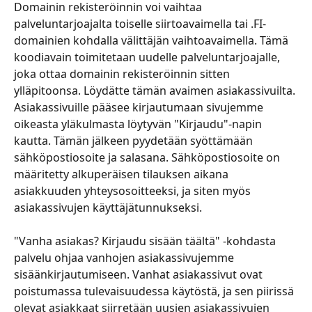
Domainin rekisteröinnin voi vaihtaa 
palveluntarjoajalta toiselle siirtoavaimella tai .FI-
domainien kohdalla välittäjän vaihtoavaimella. Tämä 
koodiavain toimitetaan uudelle palveluntarjoajalle, 
joka ottaa domainin rekisteröinnin sitten 
ylläpitoonsa. Löydätte tämän avaimen asiakassivuilta.
Asiakassivuille pääsee kirjautumaan sivujemme 
oikeasta yläkulmasta löytyvän "Kirjaudu"-napin 
kautta. Tämän jälkeen pyydetään syöttämään 
sähköpostiosoite ja salasana. Sähköpostiosoite on 
määritetty alkuperäisen tilauksen aikana 
asiakkuuden yhteysosoitteeksi, ja siten myös 
asiakassivujen käyttäjätunnukseksi.
"Vanha asiakas? Kirjaudu sisään täältä" -kohdasta 
palvelu ohjaa vanhojen asiakassivujemme 
sisäänkirjautumiseen. Vanhat asiakassivut ovat 
poistumassa tulevaisuudessa käytöstä, ja sen piirissä 
olevat asiakkaat siirretään uusien asiakassivujen 