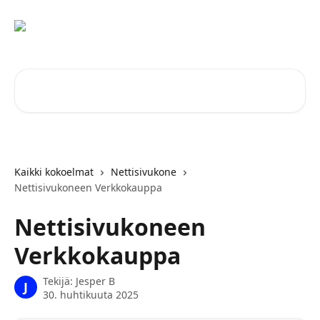
Siirry pääsisältöön
Hae artikkeleita...
Kaikki kokoelmat
Nettisivukone
Nettisivukoneen Verkkokauppa
Nettisivukoneen
Verkkokauppa
Tekijä:
Jesper B
J
30. huhtikuuta 2025