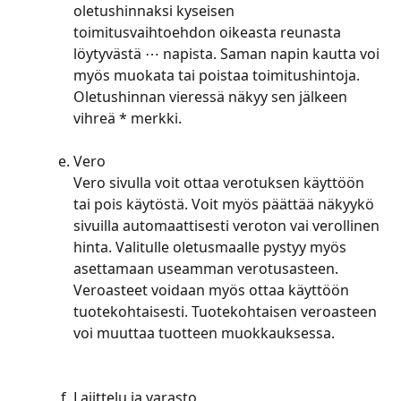
oletushinnaksi kyseisen 
toimitusvaihtoehdon oikeasta reunasta 
löytyvästä ⋯ napista. Saman napin kautta voi 
myös muokata tai poistaa toimitushintoja. 
Oletushinnan vieressä näkyy sen jälkeen 
vihreä * merkki.
Vero
Vero sivulla voit ottaa verotuksen käyttöön 
tai pois käytöstä. Voit myös päättää näkyykö 
sivuilla automaattisesti veroton vai verollinen 
hinta. Valitulle oletusmaalle pystyy myös 
asettamaan useamman verotusasteen. 
Veroasteet voidaan myös ottaa käyttöön 
tuotekohtaisesti. Tuotekohtaisen veroasteen 
voi muuttaa tuotteen muokkauksessa.
Lajittelu ja varasto