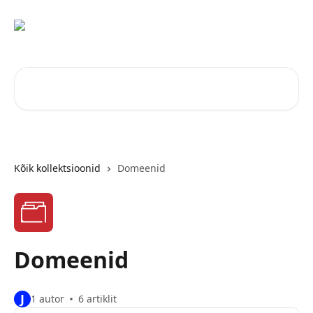
Mine põhisisu juurde
Otsi artikleid ...
Kõik kollektsioonid
Domeenid
Domeenid
J
1 autor
6 artiklit