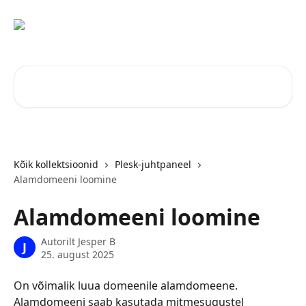
Mine põhisisu juurde
Otsi artikleid ...
Kõik kollektsioonid
Plesk-juhtpaneel
Alamdomeeni loomine
Alamdomeeni loomine
Autorilt
Jesper B
J
25. august 2025
On võimalik luua domeenile alamdomeene. 
Alamdomeeni saab kasutada mitmesugustel 