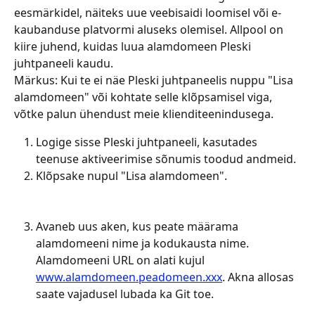
eesmärkidel, näiteks uue veebisaidi loomisel või e-
kaubanduse platvormi aluseks olemisel. Allpool on 
kiire juhend, kuidas luua alamdomeen Pleski 
juhtpaneeli kaudu.
Märkus: Kui te ei näe Pleski juhtpaneelis nuppu "Lisa 
alamdomeen" või kohtate selle klõpsamisel viga, 
võtke palun ühendust meie klienditeenindusega.
Logige sisse Pleski juhtpaneeli, kasutades 
teenuse aktiveerimise sõnumis toodud andmeid.
Klõpsake nupul "Lisa alamdomeen".
Avaneb uus aken, kus peate määrama 
alamdomeeni nime ja kodukausta nime. 
Alamdomeeni URL on alati kujul 
www.alamdomeen.peadomeen.xxx
. Akna allosas 
saate vajadusel lubada ka Git toe.