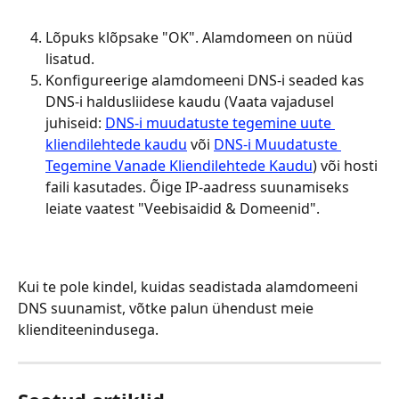
Lõpuks klõpsake "OK". Alamdomeen on nüüd 
lisatud.
Konfigureerige alamdomeeni DNS-i seaded kas 
DNS-i haldusliidese kaudu (Vaata vajadusel 
juhiseid: 
DNS-i muudatuste tegemine uute 
kliendilehtede kaudu
 või 
DNS-i Muudatuste 
Tegemine Vanade Kliendilehtede Kaudu
) või hosti 
faili kasutades. Õige IP-aadress suunamiseks 
leiate vaatest "Veebisaidid & Domeenid".
Kui te pole kindel, kuidas seadistada alamdomeeni 
DNS suunamist, võtke palun ühendust meie 
klienditeenindusega.