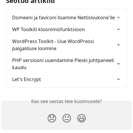
Seotud artiklid
Domeeni ja faviconi lisamine Nettisivukone'ile
WP Toolkiti kloonimisfunktsioon
WordPress Toolkit - Uue WordPressi 
paigalduse loomine
PHP versiooni uuendamine Pleski juhtpaneeli 
kaudu
Let's Encrypt
Kas see vastas teie küsimusele?
😞
😐
😃