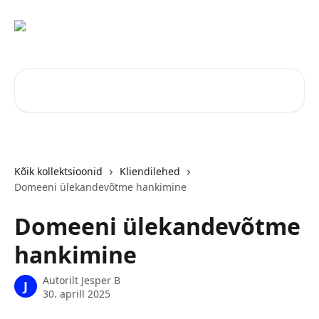
Mine põhisisu juurde
Otsi artikleid ...
Kõik kollektsioonid
Kliendilehed
Domeeni ülekandevõtme hankimine
Domeeni ülekandevõtme
hankimine
Autorilt
Jesper B
J
30. aprill 2025