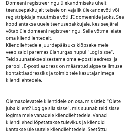
Domeeni registreeringu ülekandmiseks ühelt 
teenusepakkujalt teisele on vajalik ülekandevõti või 
registripidaja muutmise võti .FI domeenide jaoks. See 
kood antakse uuele teenusepakkujale, kes seejärel 
võtab üle domeeni registreeringu. Selle võtme leiate 
oma kliendilehtedelt.
Kliendilehtedele juurdepääsuks klõpsake meie 
veebisaidi paremas ülanurgas nupul "Logi sisse". 
Teid suunatakse sisestama oma e-posti aadressi ja 
parooli. E-posti aadress on määratud algse tellimuse 
kontaktiaadressiks ja toimib teie kasutajanimega 
kliendilehtedele.
Olemasolevatele klientidele on osa, mis ütleb "Olete 
juba klient? Logige siia sisse", mis suunab teid sisse 
logima meie vanadele kliendilehtedele. Vanad 
kliendilehed lõpetatakse tulevikus ja kliendid 
kantakse üle uutele kliendilehtedele. Seetõttu 