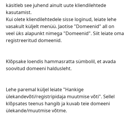
käsitleb see juhend ainult uute kliendilehtede 
kasutamist.
Kui olete kliendilehtedele sisse loginud, leiate lehe 
vasakult küljelt menüü. Jaotise "Domeenid" all on 
veel üks alapunkt nimega "Domeenid". Siit leiate oma 
registreeritud domeenid.
Klõpsake loendis hammasratta sümbolil, et avada 
soovitud domeeni haldusleht.
Lehe paremal küljel leiate "Hankige 
ülekandevõti/registripidaja muutmise võti". Sellel 
klõpsates teenus hangib ja kuvab teie domeeni 
ülekande/muutmise võtme.